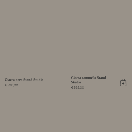
Giacca cammello Stand
Giacca nera Stand Studio
Studio
Aggiu
€590,00
€395,00