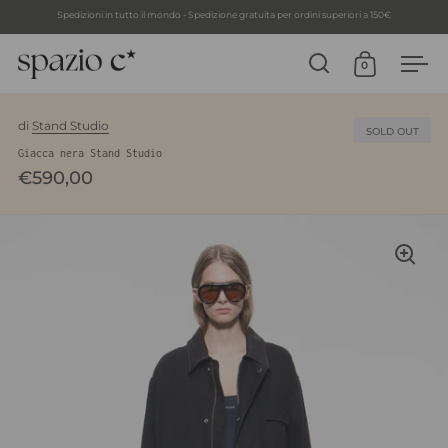
Spedizioni in tutto il mondo - Spedizione gratuita per ordini superiori a 150€
0
Apri ricerca
Apri carrell
Apri
Skip to content
di
Stand Studio
SOLD OUT
Giacca nera Stand Studio
€590,00