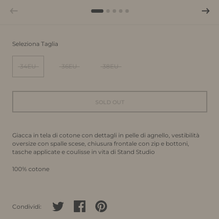
Seleziona Taglia
34EU
36EU
38EU
SOLD OUT
Giacca in tela di cotone con dettagli in pelle di agnello, vestibilità
oversize con spalle scese, chiusura frontale con zip e bottoni,
tasche applicate e coulisse in vita di Stand Studio
100% cotone
Condividi su twitter
Condividi su facebook
Condividi su pinterest
Condividi: