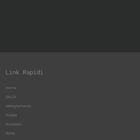
Link Rapidi
Home
SALDI
Abbigliamento
Scarpe
Accessori
Borse