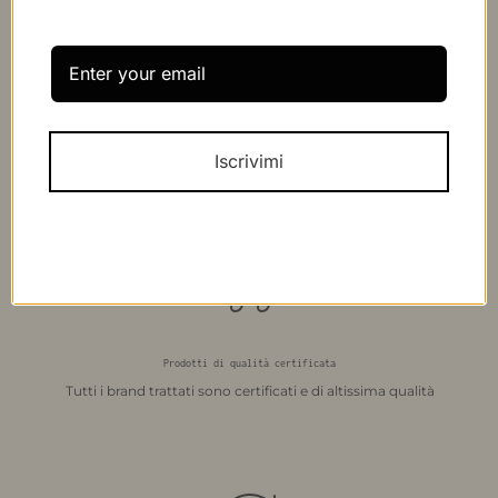
Ordini sicuri spediti in tutto il Mondo
Iscrivimi
Spediamo con i migliori corrieri tutti gli ordini in 24/48 h
Prodotti di qualità certificata
Tutti i brand trattati sono certificati e di altissima qualità