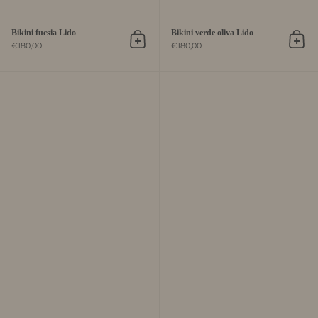
Bikini fucsia Lido
Bikini verde oliva Lido
Aggiungi al carrello
Aggiu
€180,00
€180,00