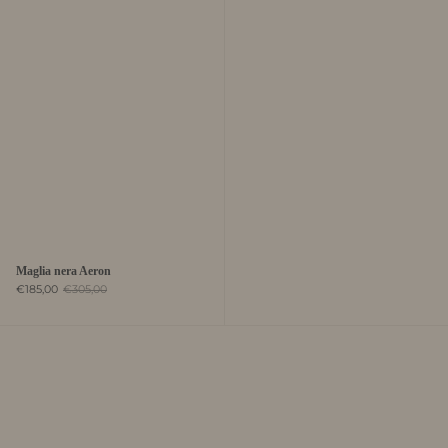
Maglia nera Aeron
€185,00
€305,00