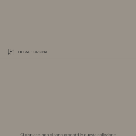
FILTRA E ORDINA
Ci dispiace, non ci sono prodotti in questa collezione