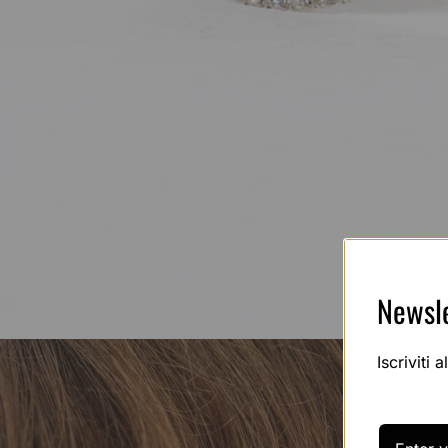
Newsle
Iscriviti 