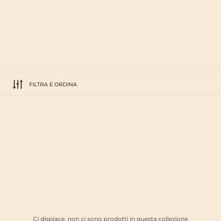
FILTRA E ORDINA
Ci dispiace, non ci sono prodotti in questa collezione