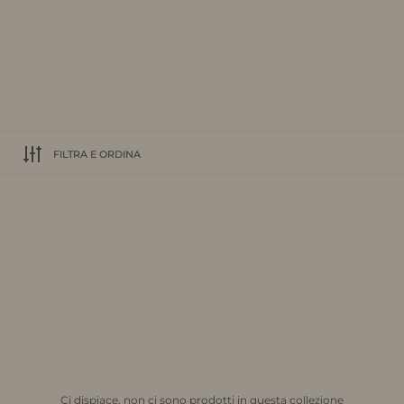
FILTRA E ORDINA
Ci dispiace, non ci sono prodotti in questa collezione