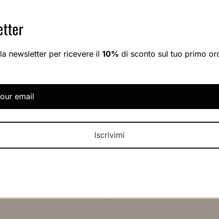
tter
alla newsletter per ricevere il
10%
di sconto sul tuo primo or
Vestito azzurro Staud
Iscrivimi
€300,00
€495,00