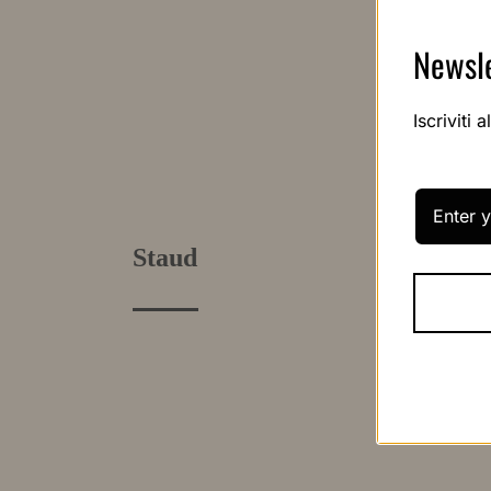
Newsle
Iscriviti 
Staud