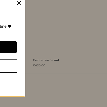
dine ❤️
Vestito rosa Staud
€430,00