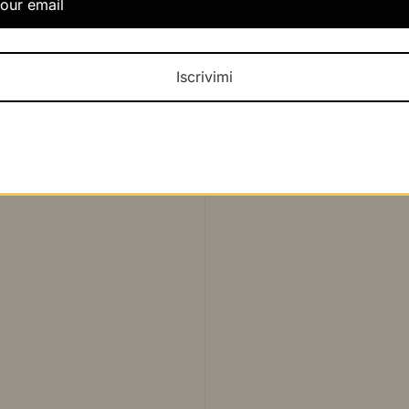
Vestito nero Norma Kamali
Iscrivimi
€225,00